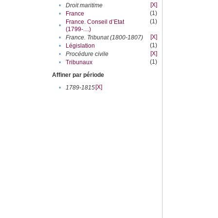
[X]
•
Droit maritime
(1)
•
France
(1)
France. Conseil d’Etat
•
(1799-....)
[X]
•
France. Tribunat (1800-1807)
(1)
•
Législation
[X]
•
Procédure civile
(1)
•
Tribunaux
Affiner par période
[X]
•
1789-1815