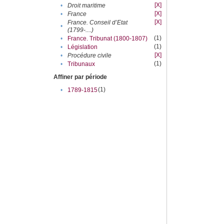
[X]
•
Droit maritime
[X]
•
France
[X]
France. Conseil d’Etat
•
(1799-....)
(1)
•
France. Tribunat (1800-1807)
(1)
•
Législation
[X]
•
Procédure civile
(1)
•
Tribunaux
Affiner par période
(1)
•
1789-1815