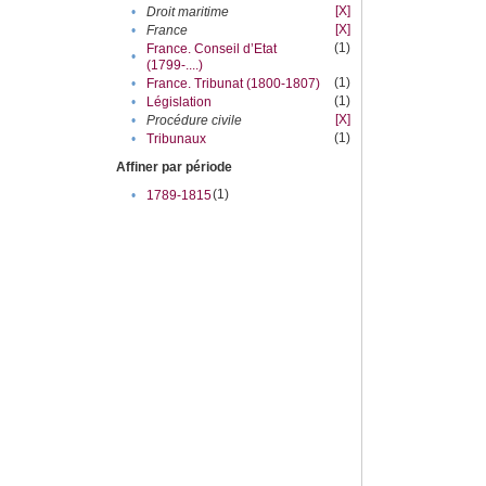
[X]
•
Droit maritime
[X]
•
France
(1)
France. Conseil d’Etat
•
(1799-....)
(1)
•
France. Tribunat (1800-1807)
(1)
•
Législation
[X]
•
Procédure civile
(1)
•
Tribunaux
Affiner par période
(1)
•
1789-1815