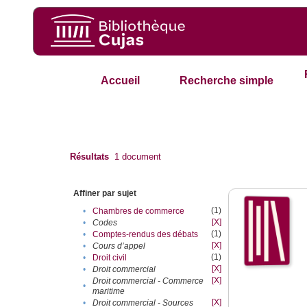
Accueil
Recherche simple
Résultats
1
document
Affiner par sujet
(1)
•
Chambres de commerce
[X]
•
Codes
(1)
•
Comptes-rendus des débats
[X]
•
Cours d’appel
(1)
•
Droit civil
[X]
•
Droit commercial
[X]
Droit commercial - Commerce
•
maritime
[X]
•
Droit commercial - Sources