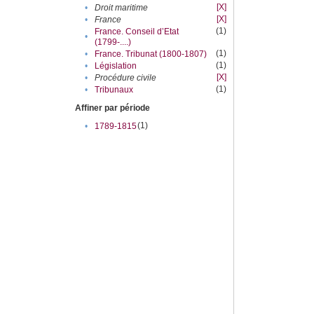
[X]
•
Droit maritime
[X]
•
France
(1)
France. Conseil d’Etat
•
(1799-....)
(1)
•
France. Tribunat (1800-1807)
(1)
•
Législation
[X]
•
Procédure civile
(1)
•
Tribunaux
Affiner par période
(1)
•
1789-1815