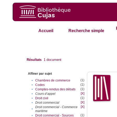
Accueil
Recherche simple
Résultats
1
document
Affiner par sujet
(1)
•
Chambres de commerce
(1)
•
Codes
(1)
•
Comptes-rendus des débats
[X]
•
Cours d’appel
(1)
•
Droit civil
[X]
•
Droit commercial
[X]
Droit commercial - Commerce
•
maritime
(1)
•
Droit commercial - Sources