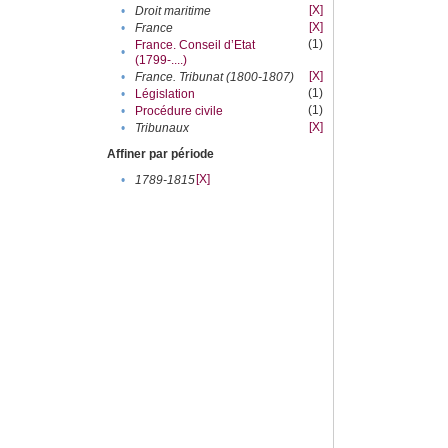
[X]
•
Droit maritime
[X]
•
France
(1)
France. Conseil d’Etat
•
(1799-....)
[X]
•
France. Tribunat (1800-1807)
(1)
•
Législation
(1)
•
Procédure civile
[X]
•
Tribunaux
Affiner par période
[X]
•
1789-1815