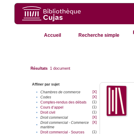
Accueil
Recherche simple
Résultats
1
document
Affiner par sujet
[X]
•
Chambres de commerce
[X]
•
Codes
(1)
•
Comptes-rendus des débats
(1)
•
Cours d’appel
(1)
•
Droit civil
[X]
•
Droit commercial
[X]
Droit commercial - Commerce
•
maritime
(1)
•
Droit commercial - Sources