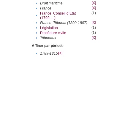
[X]
•
Droit maritime
[X]
•
France
(1)
France. Conseil d’Etat
•
(1799-....)
[X]
•
France. Tribunat (1800-1807)
(1)
•
Législation
(1)
•
Procédure civile
[X]
•
Tribunaux
Affiner par période
[X]
•
1789-1815