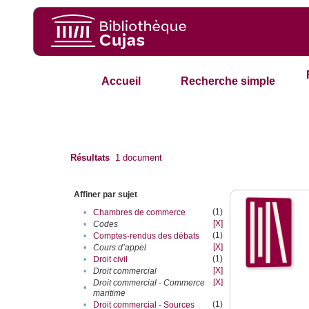
Accueil
Recherche simple
Résultats
1
document
Affiner par sujet
(1)
•
Chambres de commerce
[X]
•
Codes
(1)
•
Comptes-rendus des débats
[X]
•
Cours d’appel
(1)
•
Droit civil
[X]
•
Droit commercial
[X]
Droit commercial - Commerce
•
maritime
(1)
•
Droit commercial - Sources