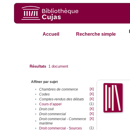
Accueil
Recherche simple
Résultats
1
document
Affiner par sujet
[X]
•
Chambres de commerce
[X]
•
Codes
[X]
•
Comptes-rendus des débats
(1)
•
Cours d’appel
[X]
•
Droit civil
[X]
•
Droit commercial
[X]
Droit commercial - Commerce
•
maritime
(1)
•
Droit commercial - Sources