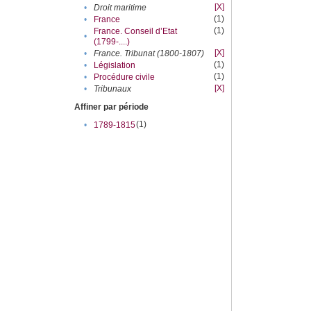
[X]
•
Droit maritime
(1)
•
France
(1)
France. Conseil d’Etat
•
(1799-....)
[X]
•
France. Tribunat (1800-1807)
(1)
•
Législation
(1)
•
Procédure civile
[X]
•
Tribunaux
Affiner par période
(1)
•
1789-1815