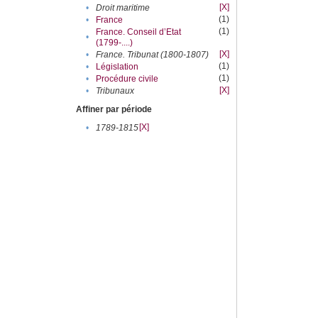
[X]
•
Droit maritime
(1)
•
France
(1)
France. Conseil d’Etat
•
(1799-....)
[X]
•
France. Tribunat (1800-1807)
(1)
•
Législation
(1)
•
Procédure civile
[X]
•
Tribunaux
Affiner par période
[X]
•
1789-1815