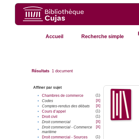
Accueil
Recherche simple
Résultats
1
document
Affiner par sujet
(1)
•
Chambres de commerce
[X]
•
Codes
[X]
•
Comptes-rendus des débats
(1)
•
Cours d’appel
(1)
•
Droit civil
[X]
•
Droit commercial
[X]
Droit commercial - Commerce
•
maritime
(1)
•
Droit commercial - Sources