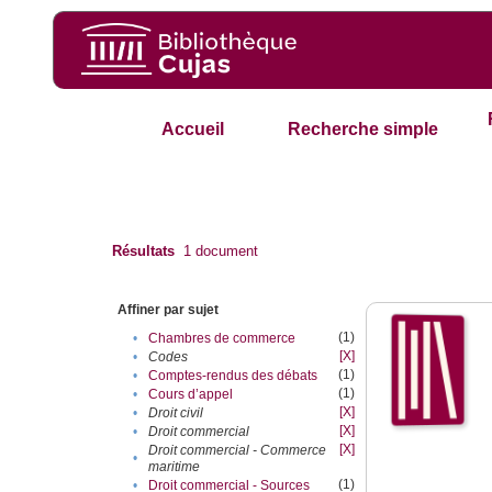
Accueil
Recherche simple
Résultats
1
document
Affiner par sujet
(1)
•
Chambres de commerce
[X]
•
Codes
(1)
•
Comptes-rendus des débats
(1)
•
Cours d’appel
[X]
•
Droit civil
[X]
•
Droit commercial
[X]
Droit commercial - Commerce
•
maritime
(1)
•
Droit commercial - Sources