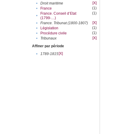
[X]
•
Droit maritime
(1)
•
France
(1)
France. Conseil d’Etat
•
(1799-....)
[X]
•
France. Tribunat (1800-1807)
(1)
•
Législation
(1)
•
Procédure civile
[X]
•
Tribunaux
Affiner par période
[X]
•
1789-1815