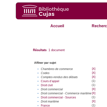
Accueil
Recherc
Résultats
1
document
Affiner par sujet
[X]
•
Chambres de commerce
[X]
•
Codes
[X]
•
Comptes-rendus des débats
(1)
•
Cours d’appel
(1)
•
Droit civil
[X]
•
Droit commercial
[X]
•
Droit commercial - Commerce maritime
(1)
•
Droit commercial - Sources
[X]
•
Droit maritime
(1)
•
France