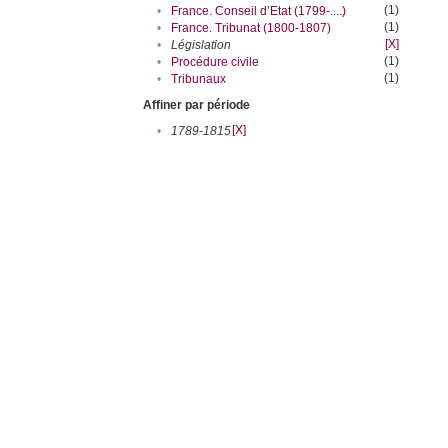
(1)
•
France. Conseil d’Etat (1799-....)
(1)
•
France. Tribunat (1800-1807)
[X]
•
Législation
(1)
•
Procédure civile
(1)
•
Tribunaux
Affiner par période
[X]
•
1789-1815