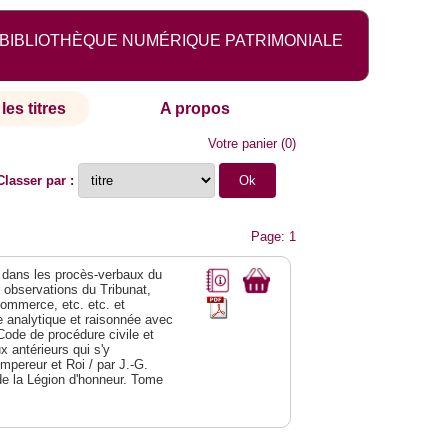
BIBLIOTHÈQUE NUMÉRIQUE PATRIMONIALE
les titres
A propos
Votre panier
(
0
)
Classer par :
Page: 1
dans les procès-verbaux du
s observations du Tribunat,
commerce, etc. etc. et
analytique et raisonnée avec
Code de procédure civile et
 antérieurs qui s'y
Empereur et Roi / par J.-G.
de la Légion d'honneur. Tome