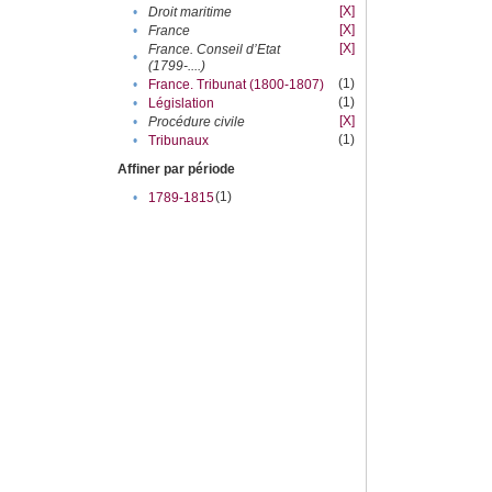
[X]
•
Droit maritime
[X]
•
France
[X]
France. Conseil d’Etat
•
(1799-....)
(1)
•
France. Tribunat (1800-1807)
(1)
•
Législation
[X]
•
Procédure civile
(1)
•
Tribunaux
Affiner par période
(1)
•
1789-1815