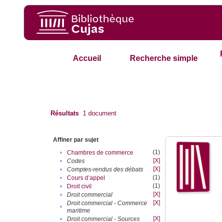
Accueil
Recherche simple
Résultats
1
document
Affiner par sujet
(1)
•
Chambres de commerce
[X]
•
Codes
[X]
•
Comptes-rendus des débats
(1)
•
Cours d’appel
(1)
•
Droit civil
[X]
•
Droit commercial
[X]
Droit commercial - Commerce
•
maritime
[X]
•
Droit commercial - Sources