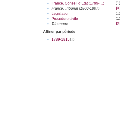
(1)
•
France. Conseil d’Etat (1799-....)
[X]
•
France. Tribunat (1800-1807)
(1)
•
Législation
(1)
•
Procédure civile
[X]
•
Tribunaux
Affiner par période
(1)
•
1789-1815