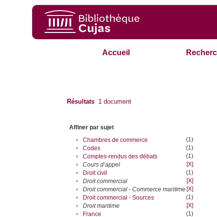
Accueil
Recherc
Résultats
1
document
Affiner par sujet
(1)
•
Chambres de commerce
(1)
•
Codes
(1)
•
Comptes-rendus des débats
[X]
•
Cours d’appel
(1)
•
Droit civil
[X]
•
Droit commercial
[X]
•
Droit commercial - Commerce maritime
(1)
•
Droit commercial - Sources
[X]
•
Droit maritime
(1)
•
France