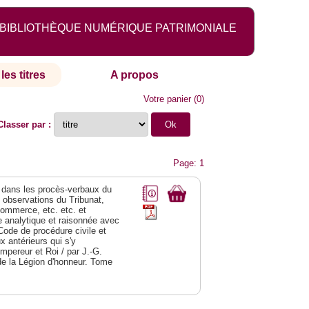
BIBLIOTHÈQUE NUMÉRIQUE PATRIMONIALE
les titres
A propos
Votre panier
(
0
)
Classer par :
Page: 1
dans les procès-verbaux du
s observations du Tribunat,
commerce, etc. etc. et
analytique et raisonnée avec
Code de procédure civile et
 antérieurs qui s'y
Empereur et Roi / par J.-G.
de la Légion d'honneur. Tome