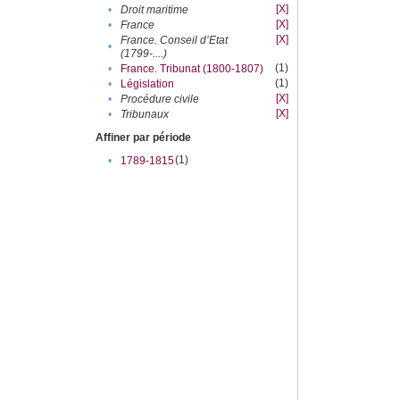
[X]
•
Droit maritime
[X]
•
France
[X]
France. Conseil d’Etat
•
(1799-....)
(1)
•
France. Tribunat (1800-1807)
(1)
•
Législation
[X]
•
Procédure civile
[X]
•
Tribunaux
Affiner par période
(1)
•
1789-1815