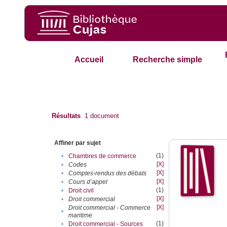
Accueil
Recherche simple
Résultats
1
document
Affiner par sujet
(1)
•
Chambres de commerce
[X]
•
Codes
[X]
•
Comptes-rendus des débats
[X]
•
Cours d’appel
(1)
•
Droit civil
[X]
•
Droit commercial
[X]
Droit commercial - Commerce
•
maritime
(1)
•
Droit commercial - Sources