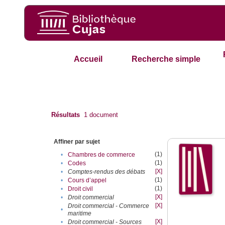
Accueil
Recherche simple
Résultats
1
document
Affiner par sujet
(1)
•
Chambres de commerce
(1)
•
Codes
[X]
•
Comptes-rendus des débats
(1)
•
Cours d’appel
(1)
•
Droit civil
[X]
•
Droit commercial
[X]
Droit commercial - Commerce
•
maritime
[X]
•
Droit commercial - Sources