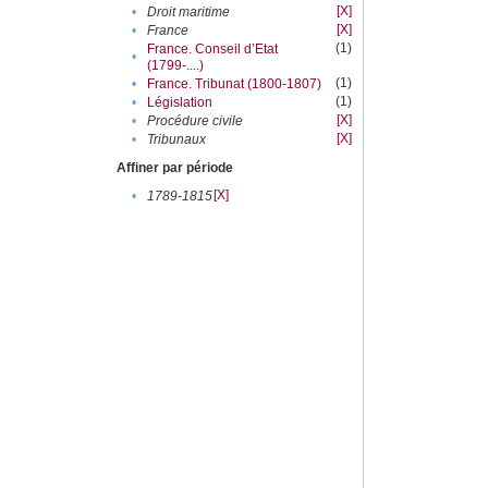
[X]
•
Droit maritime
[X]
•
France
(1)
France. Conseil d’Etat
•
(1799-....)
(1)
•
France. Tribunat (1800-1807)
(1)
•
Législation
[X]
•
Procédure civile
[X]
•
Tribunaux
Affiner par période
[X]
•
1789-1815