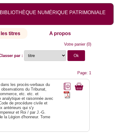
BIBLIOTHÈQUE NUMÉRIQUE PATRIMONIALE
les titres
A propos
Votre panier
(
0
)
Classer par :
Page: 1
dans les procès-verbaux du
s observations du Tribunat,
commerce, etc. etc. et
analytique et raisonnée avec
Code de procédure civile et
 antérieurs qui s'y
Empereur et Roi / par J.-G.
de la Légion d'honneur. Tome