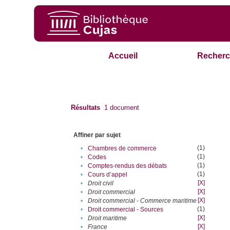
Accueil
Recherc
Résultats
1
document
Affiner par sujet
(1)
•
Chambres de commerce
(1)
•
Codes
(1)
•
Comptes-rendus des débats
(1)
•
Cours d’appel
[X]
•
Droit civil
[X]
•
Droit commercial
[X]
•
Droit commercial - Commerce maritime
(1)
•
Droit commercial - Sources
[X]
•
Droit maritime
[X]
•
France