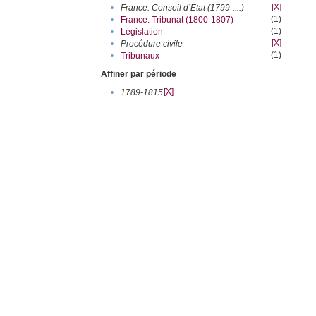
[X]
•
France. Conseil d’Etat (1799-....)
(1)
•
France. Tribunat (1800-1807)
(1)
•
Législation
[X]
•
Procédure civile
(1)
•
Tribunaux
Affiner par période
[X]
•
1789-1815