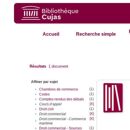
Accueil
Recherche simple
Résultats
1
document
Affiner par sujet
(1)
•
Chambres de commerce
(1)
•
Codes
(1)
•
Comptes-rendus des débats
[X]
•
Cours d’appel
(1)
•
Droit civil
[X]
•
Droit commercial
[X]
Droit commercial - Commerce
•
maritime
(1)
•
Droit commercial - Sources