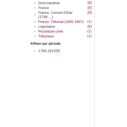
[X]
•
Droit maritime
[X]
•
France
[X]
France. Conseil d’Etat
•
(1799-....)
(1)
•
France. Tribunat (1800-1807)
[X]
•
Législation
(1)
•
Procédure civile
(1)
•
Tribunaux
Affiner par période
[X]
•
1789-1815