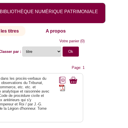
BIBLIOTHÈQUE NUMÉRIQUE PATRIMONIALE
les titres
A propos
Votre panier
(
0
)
Classer par :
Page: 1
dans les procès-verbaux du
s observations du Tribunat,
commerce, etc. etc. et
analytique et raisonnée avec
Code de procédure civile et
 antérieurs qui s'y
Empereur et Roi / par J.-G.
de la Légion d'honneur. Tome