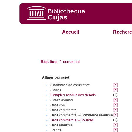
Accueil
Recherc
Résultats
1
document
Affiner par sujet
[X]
•
Chambres de commerce
[X]
•
Codes
(1)
•
Comptes-rendus des débats
[X]
•
Cours d’appel
[X]
•
Droit civil
[X]
•
Droit commercial
[X]
•
Droit commercial - Commerce maritime
(1)
•
Droit commercial - Sources
[X]
•
Droit maritime
[X]
•
France