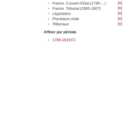
[X]
•
France. Conseil d’Etat (1799-....)
[X]
•
France. Tribunat (1800-1807)
[X]
•
Législation
[X]
•
Procédure civile
[X]
•
Tribunaux
Affiner par période
(1)
•
1789-1815