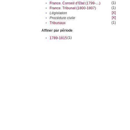
(1)
•
France. Conseil d’Etat (1799-....)
(1)
•
France. Tribunat (1800-1807)
[X]
•
Législation
[X]
•
Procédure civile
(1)
•
Tribunaux
Affiner par période
(1)
•
1789-1815