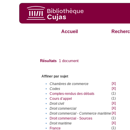
Accueil
Recherc
Résultats
1
document
Affiner par sujet
[X]
•
Chambres de commerce
[X]
•
Codes
(1)
•
Comptes-rendus des débats
(1)
•
Cours d’appel
[X]
•
Droit civil
[X]
•
Droit commercial
[X]
•
Droit commercial - Commerce maritime
(1)
•
Droit commercial - Sources
[X]
•
Droit maritime
(1)
•
France