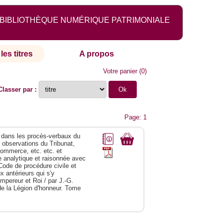
BIBLIOTHÈQUE NUMÉRIQUE PATRIMONIALE
les titres
A propos
Votre panier
(
0
)
Classer par :
Page: 1
dans les procès-verbaux du
s observations du Tribunat,
commerce, etc. etc. et
analytique et raisonnée avec
Code de procédure civile et
 antérieurs qui s'y
Empereur et Roi / par J.-G.
de la Légion d'honneur. Tome