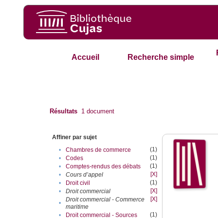
Accueil
Recherche simple
Résultats
1
document
Affiner par sujet
(1)
•
Chambres de commerce
(1)
•
Codes
(1)
•
Comptes-rendus des débats
[X]
•
Cours d’appel
(1)
•
Droit civil
[X]
•
Droit commercial
[X]
Droit commercial - Commerce
•
maritime
(1)
•
Droit commercial - Sources