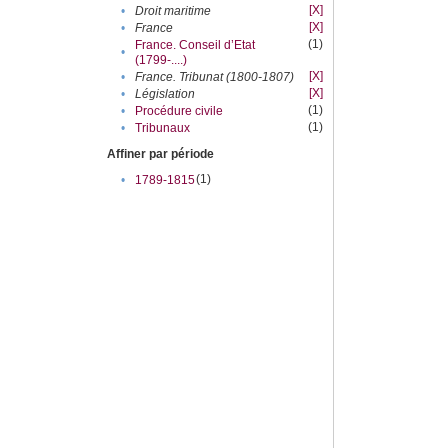
[X]
•
Droit maritime
[X]
•
France
(1)
France. Conseil d’Etat
•
(1799-....)
[X]
•
France. Tribunat (1800-1807)
[X]
•
Législation
(1)
•
Procédure civile
(1)
•
Tribunaux
Affiner par période
(1)
•
1789-1815