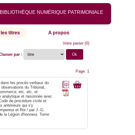
BIBLIOTHÈQUE NUMÉRIQUE PATRIMONIALE
les titres
A propos
Votre panier
(
0
)
Classer par :
Page: 1
dans les procès-verbaux du
s observations du Tribunat,
commerce, etc. etc. et
analytique et raisonnée avec
Code de procédure civile et
 antérieurs qui s'y
Empereur et Roi / par J.-G.
de la Légion d'honneur. Tome