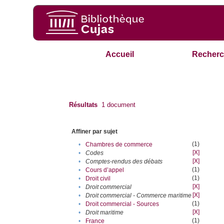
Accueil
Recherc
Résultats
1
document
Affiner par sujet
(1)
•
Chambres de commerce
[X]
•
Codes
[X]
•
Comptes-rendus des débats
(1)
•
Cours d’appel
(1)
•
Droit civil
[X]
•
Droit commercial
[X]
•
Droit commercial - Commerce maritime
(1)
•
Droit commercial - Sources
[X]
•
Droit maritime
(1)
•
France