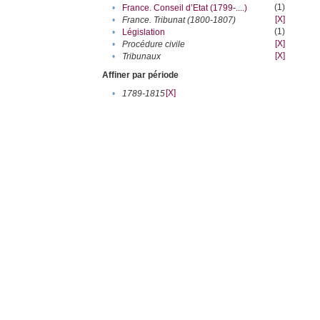
(1)
•
France. Conseil d’Etat (1799-....)
[X]
•
France. Tribunat (1800-1807)
(1)
•
Législation
[X]
•
Procédure civile
[X]
•
Tribunaux
Affiner par période
[X]
•
1789-1815