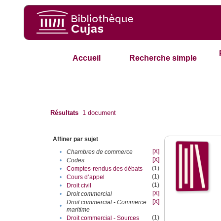
Accueil
Recherche simple
Résultats
1
document
Affiner par sujet
[X]
•
Chambres de commerce
[X]
•
Codes
(1)
•
Comptes-rendus des débats
(1)
•
Cours d’appel
(1)
•
Droit civil
[X]
•
Droit commercial
[X]
Droit commercial - Commerce
•
maritime
(1)
•
Droit commercial - Sources