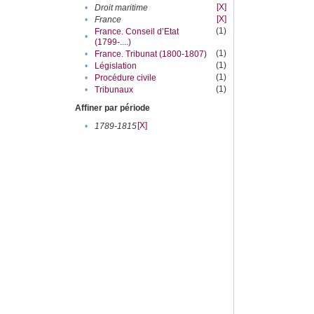
[X]
•
Droit maritime
[X]
•
France
(1)
France. Conseil d’Etat
•
(1799-....)
(1)
•
France. Tribunat (1800-1807)
(1)
•
Législation
(1)
•
Procédure civile
(1)
•
Tribunaux
Affiner par période
[X]
•
1789-1815