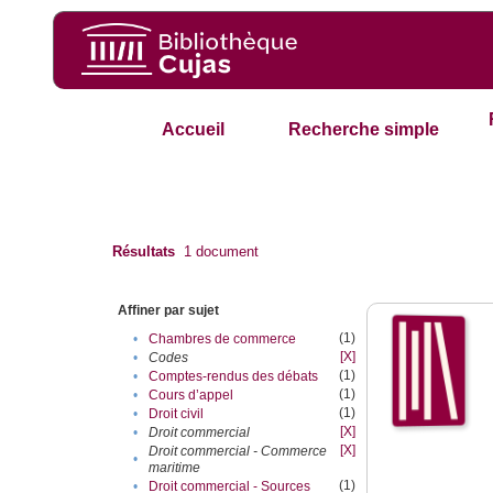
Accueil
Recherche simple
Résultats
1
document
Affiner par sujet
(1)
•
Chambres de commerce
[X]
•
Codes
(1)
•
Comptes-rendus des débats
(1)
•
Cours d’appel
(1)
•
Droit civil
[X]
•
Droit commercial
[X]
Droit commercial - Commerce
•
maritime
(1)
•
Droit commercial - Sources