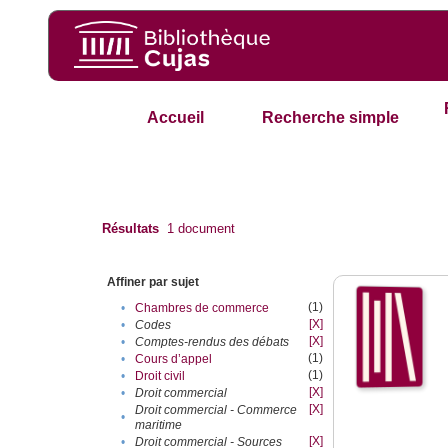
Accueil
Recherche simple
Résultats
1
document
Affiner par sujet
(1)
•
Chambres de commerce
[X]
•
Codes
[X]
•
Comptes-rendus des débats
(1)
•
Cours d’appel
(1)
•
Droit civil
[X]
•
Droit commercial
[X]
Droit commercial - Commerce
•
maritime
[X]
•
Droit commercial - Sources