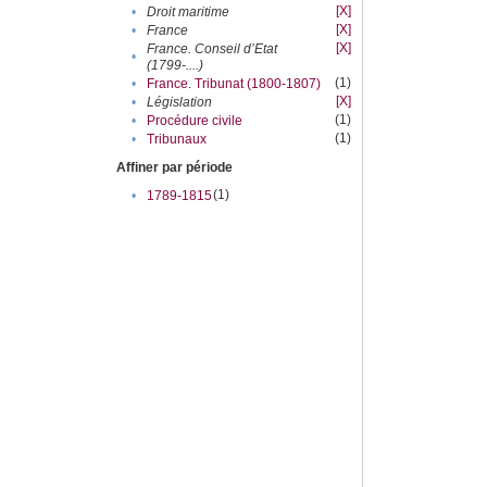
[X]
•
Droit maritime
[X]
•
France
[X]
France. Conseil d’Etat
•
(1799-....)
(1)
•
France. Tribunat (1800-1807)
[X]
•
Législation
(1)
•
Procédure civile
(1)
•
Tribunaux
Affiner par période
(1)
•
1789-1815