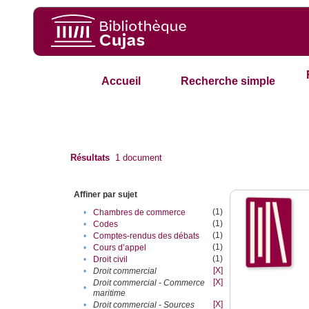
Accueil
Recherche simple
Résultats
1
document
Affiner par sujet
(1)
•
Chambres de commerce
(1)
•
Codes
(1)
•
Comptes-rendus des débats
(1)
•
Cours d’appel
(1)
•
Droit civil
[X]
•
Droit commercial
[X]
Droit commercial - Commerce
•
maritime
[X]
•
Droit commercial - Sources