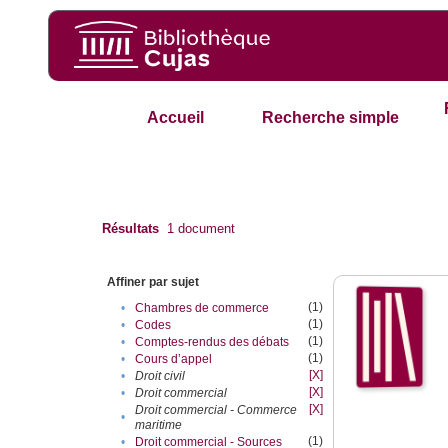
Accueil
Recherche simple
Résultats
1
document
Affiner par sujet
(1)
•
Chambres de commerce
(1)
•
Codes
(1)
•
Comptes-rendus des débats
(1)
•
Cours d’appel
[X]
•
Droit civil
[X]
•
Droit commercial
[X]
Droit commercial - Commerce
•
maritime
(1)
•
Droit commercial - Sources