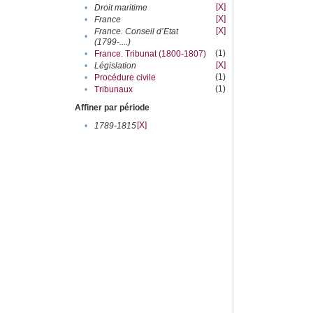
[X]
•
Droit maritime
[X]
•
France
[X]
France. Conseil d’Etat
•
(1799-....)
(1)
•
France. Tribunat (1800-1807)
[X]
•
Législation
(1)
•
Procédure civile
(1)
•
Tribunaux
Affiner par période
[X]
•
1789-1815