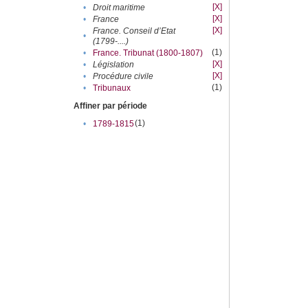
[X]
•
Droit maritime
[X]
•
France
[X]
France. Conseil d’Etat
•
(1799-....)
(1)
•
France. Tribunat (1800-1807)
[X]
•
Législation
[X]
•
Procédure civile
(1)
•
Tribunaux
Affiner par période
(1)
•
1789-1815