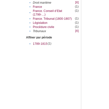
[X]
•
Droit maritime
(1)
•
France
(1)
France. Conseil d’Etat
•
(1799-....)
(1)
•
France. Tribunat (1800-1807)
(1)
•
Législation
(1)
•
Procédure civile
[X]
•
Tribunaux
Affiner par période
(1)
•
1789-1815