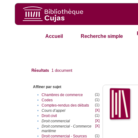
Accueil
Recherche simple
Résultats
1
document
Affiner par sujet
(1)
•
Chambres de commerce
(1)
•
Codes
(1)
•
Comptes-rendus des débats
[X]
•
Cours d’appel
(1)
•
Droit civil
[X]
•
Droit commercial
[X]
Droit commercial - Commerce
•
maritime
(1)
•
Droit commercial - Sources