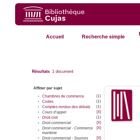
Accueil
Recherche simple
Résultats
1
document
Affiner par sujet
(1)
•
Chambres de commerce
(1)
•
Codes
(1)
•
Comptes-rendus des débats
[X]
•
Cours d’appel
(1)
•
Droit civil
[X]
•
Droit commercial
[X]
Droit commercial - Commerce
•
maritime
[X]
•
Droit commercial - Sources