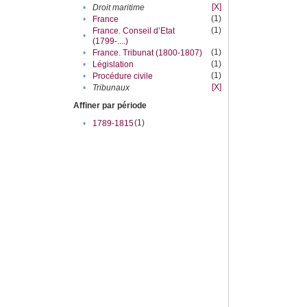
[X]
•
Droit maritime
(1)
•
France
(1)
France. Conseil d’Etat
•
(1799-....)
(1)
•
France. Tribunat (1800-1807)
(1)
•
Législation
(1)
•
Procédure civile
[X]
•
Tribunaux
Affiner par période
(1)
•
1789-1815