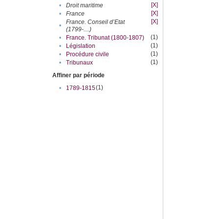
[X]
•
Droit maritime
[X]
•
France
[X]
France. Conseil d’Etat
•
(1799-....)
(1)
•
France. Tribunat (1800-1807)
(1)
•
Législation
(1)
•
Procédure civile
(1)
•
Tribunaux
Affiner par période
(1)
•
1789-1815