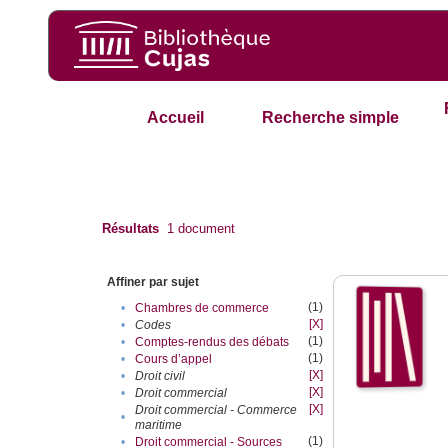
Accueil
Recherche simple
Résultats
1
document
Affiner par sujet
(1)
•
Chambres de commerce
[X]
•
Codes
(1)
•
Comptes-rendus des débats
(1)
•
Cours d’appel
[X]
•
Droit civil
[X]
•
Droit commercial
[X]
Droit commercial - Commerce
•
maritime
(1)
•
Droit commercial - Sources