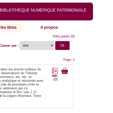
BIBLIOTHÈQUE NUMÉRIQUE PATRIMONIALE
les titres
A propos
Votre panier
(
0
)
Classer par :
Page: 1
dans les procès-verbaux du
s observations du Tribunat,
commerce, etc. etc. et
analytique et raisonnée avec
Code de procédure civile et
 antérieurs qui s'y
Empereur et Roi / par J.-G.
de la Légion d'honneur. Tome