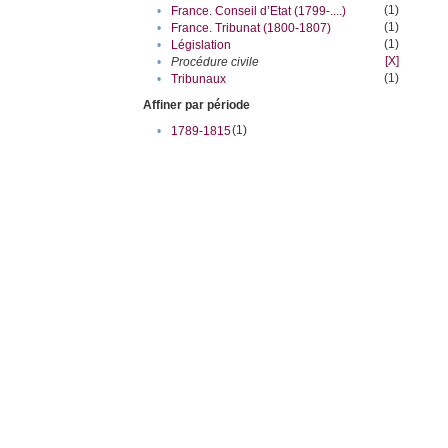
(1)
•
France. Conseil d’Etat (1799-....)
(1)
•
France. Tribunat (1800-1807)
(1)
•
Législation
[X]
•
Procédure civile
(1)
•
Tribunaux
Affiner par période
(1)
•
1789-1815