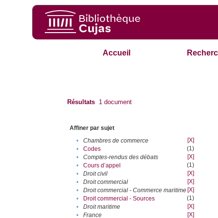
Accueil
Recherc
Résultats
1
document
Affiner par sujet
[X]
•
Chambres de commerce
(1)
•
Codes
[X]
•
Comptes-rendus des débats
(1)
•
Cours d’appel
[X]
•
Droit civil
[X]
•
Droit commercial
[X]
•
Droit commercial - Commerce maritime
(1)
•
Droit commercial - Sources
[X]
•
Droit maritime
[X]
•
France