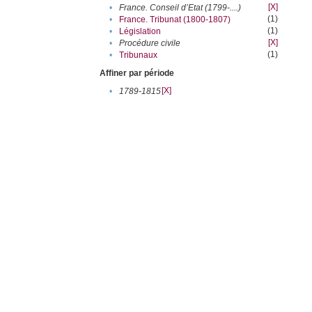
[X]
•
France. Conseil d’Etat (1799-....)
(1)
•
France. Tribunat (1800-1807)
(1)
•
Législation
[X]
•
Procédure civile
(1)
•
Tribunaux
Affiner par période
[X]
•
1789-1815