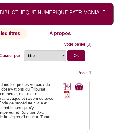
BIBLIOTHÈQUE NUMÉRIQUE PATRIMONIALE
les titres
A propos
Votre panier
(
0
)
Classer par :
Page: 1
dans les procès-verbaux du
s observations du Tribunat,
commerce, etc. etc. et
analytique et raisonnée avec
Code de procédure civile et
 antérieurs qui s'y
Empereur et Roi / par J.-G.
de la Légion d'honneur. Tome