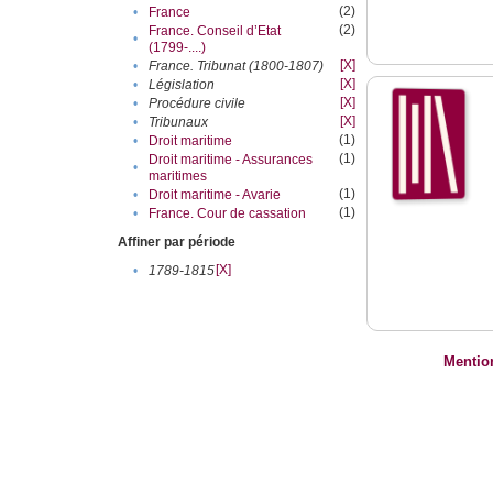
(2)
•
France
(2)
France. Conseil d’Etat
•
(1799-....)
[X]
•
France. Tribunat (1800-1807)
[X]
•
Législation
[X]
•
Procédure civile
[X]
•
Tribunaux
(1)
•
Droit maritime
(1)
Droit maritime - Assurances
•
maritimes
(1)
•
Droit maritime - Avarie
(1)
•
France. Cour de cassation
Affiner par période
[X]
•
1789-1815
Mentio