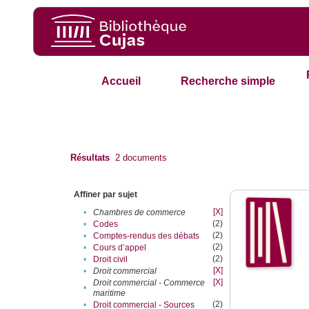
Accueil
Recherche simple
Résultats
2
documents
Affiner par sujet
[X]
•
Chambres de commerce
(2)
•
Codes
(2)
•
Comptes-rendus des débats
(2)
•
Cours d’appel
(2)
•
Droit civil
[X]
•
Droit commercial
[X]
Droit commercial - Commerce
•
maritime
(2)
•
Droit commercial - Sources