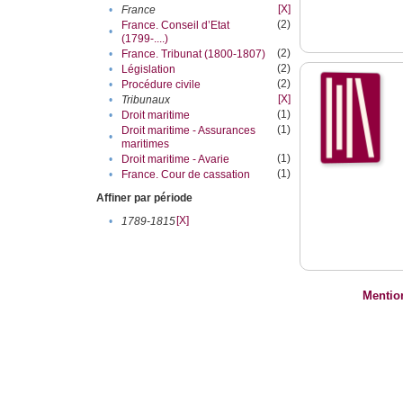
[X]
•
France
(2)
France. Conseil d’Etat
•
(1799-....)
(2)
•
France. Tribunat (1800-1807)
(2)
•
Législation
(2)
•
Procédure civile
[X]
•
Tribunaux
(1)
•
Droit maritime
(1)
Droit maritime - Assurances
•
maritimes
(1)
•
Droit maritime - Avarie
(1)
•
France. Cour de cassation
Affiner par période
[X]
•
1789-1815
Mentio