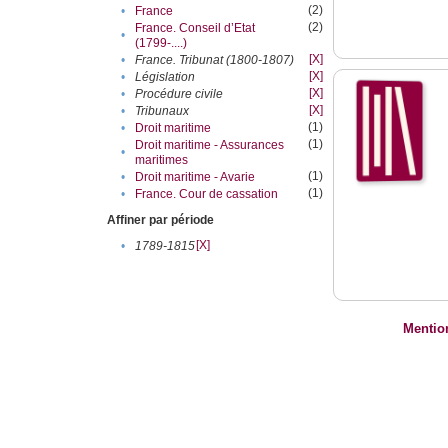
(2)
•
France
(2)
France. Conseil d’Etat
•
(1799-....)
[X]
•
France. Tribunat (1800-1807)
[X]
•
Législation
[X]
•
Procédure civile
[X]
•
Tribunaux
(1)
•
Droit maritime
(1)
Droit maritime - Assurances
•
maritimes
(1)
•
Droit maritime - Avarie
(1)
•
France. Cour de cassation
Affiner par période
[X]
•
1789-1815
Mentio