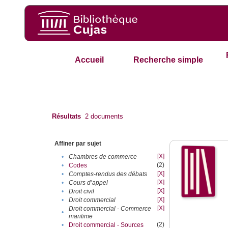
Accueil
Recherche simple
Résultats
2
documents
Affiner par sujet
[X]
•
Chambres de commerce
(2)
•
Codes
[X]
•
Comptes-rendus des débats
[X]
•
Cours d’appel
[X]
•
Droit civil
[X]
•
Droit commercial
[X]
Droit commercial - Commerce
•
maritime
(2)
•
Droit commercial - Sources