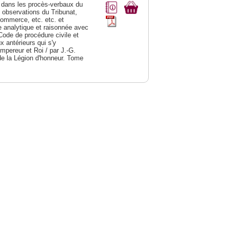
dans les procès-verbaux du
s observations du Tribunat,
commerce, etc. etc. et
analytique et raisonnée avec
Code de procédure civile et
 antérieurs qui s'y
Empereur et Roi / par J.-G.
de la Légion d'honneur. Tome