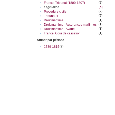
(2)
•
France. Tribunat (1800-1807)
[X]
•
Législation
(2)
•
Procédure civile
(2)
•
Tribunaux
(1)
•
Droit maritime
(1)
•
Droit maritime - Assurances maritimes
(1)
•
Droit maritime - Avarie
(1)
•
France. Cour de cassation
Affiner par période
(2)
•
1789-1815