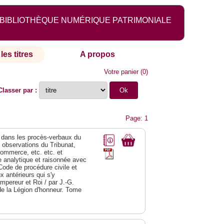
BIBLIOTHÈQUE NUMÉRIQUE PATRIMONIALE
les titres
A propos
Votre panier
(
0
)
Classer par :
Page: 1
dans les procès-verbaux du
s observations du Tribunat,
commerce, etc. etc. et
analytique et raisonnée avec
Code de procédure civile et
 antérieurs qui s'y
Empereur et Roi / par J.-G.
de la Légion d'honneur. Tome