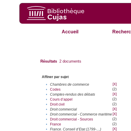
Accueil
Recherc
Résultats
2
documents
Affiner par sujet
[X]
•
Chambres de commerce
(2)
•
Codes
[X]
•
Comptes-rendus des débats
(2)
•
Cours d’appel
(2)
•
Droit civil
[X]
•
Droit commercial
[X]
•
Droit commercial - Commerce maritime
(2)
•
Droit commercial - Sources
(2)
•
France
[X]
•
France. Conseil d’Etat (1799-....)