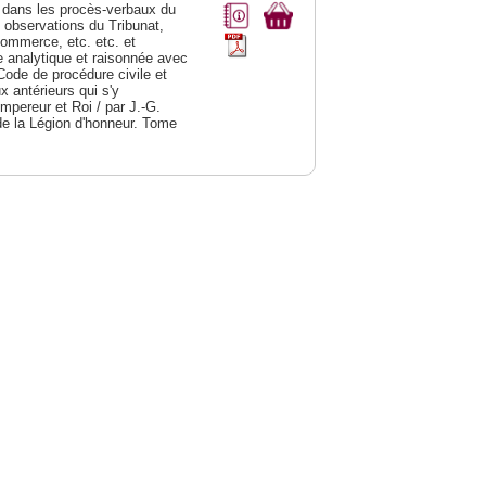
dans les procès-verbaux du
s observations du Tribunat,
commerce, etc. etc. et
analytique et raisonnée avec
Code de procédure civile et
 antérieurs qui s'y
Empereur et Roi / par J.-G.
de la Légion d'honneur. Tome