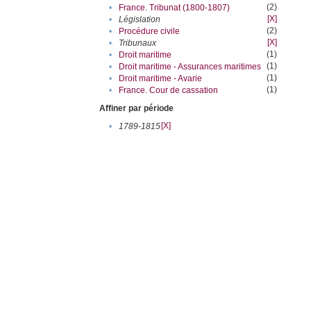
(2)
•
France. Tribunat (1800-1807)
[X]
•
Législation
(2)
•
Procédure civile
[X]
•
Tribunaux
(1)
•
Droit maritime
(1)
•
Droit maritime - Assurances maritimes
(1)
•
Droit maritime - Avarie
(1)
•
France. Cour de cassation
Affiner par période
[X]
•
1789-1815