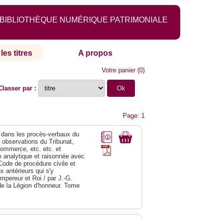
BIBLIOTHÈQUE NUMÉRIQUE PATRIMONIALE
les titres
A propos
Votre panier
(
0
)
Classer par :
Page: 1
dans les procès-verbaux du
s observations du Tribunat,
commerce, etc. etc. et
analytique et raisonnée avec
Code de procédure civile et
 antérieurs qui s'y
Empereur et Roi / par J.-G.
de la Légion d'honneur. Tome