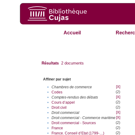
Accueil
Recherc
Résultats
2
documents
Affiner par sujet
[X]
•
Chambres de commerce
(2)
•
Codes
[X]
•
Comptes-rendus des débats
(2)
•
Cours d’appel
(2)
•
Droit civil
[X]
•
Droit commercial
[X]
•
Droit commercial - Commerce maritime
(2)
•
Droit commercial - Sources
(2)
•
France
(2)
•
France. Conseil d’Etat (1799-....)