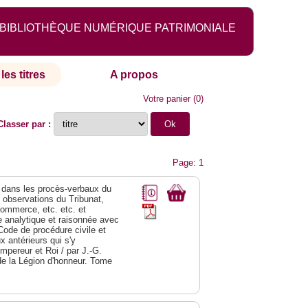
BIBLIOTHÈQUE NUMÉRIQUE PATRIMONIALE
les titres
A propos
Votre panier
(
0
)
Classer par :
Page: 1
dans les procès-verbaux du
s observations du Tribunat,
commerce, etc. etc. et
analytique et raisonnée avec
Code de procédure civile et
 antérieurs qui s'y
Empereur et Roi / par J.-G.
de la Légion d'honneur. Tome