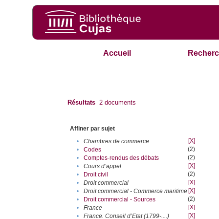
Accueil
Recherc
Résultats
2
documents
Affiner par sujet
[X]
•
Chambres de commerce
(2)
•
Codes
(2)
•
Comptes-rendus des débats
[X]
•
Cours d’appel
(2)
•
Droit civil
[X]
•
Droit commercial
[X]
•
Droit commercial - Commerce maritime
(2)
•
Droit commercial - Sources
[X]
•
France
[X]
•
France. Conseil d’Etat (1799-....)