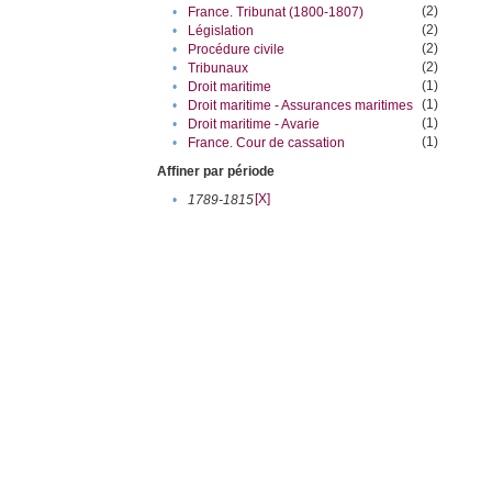
(2)
•
France. Tribunat (1800-1807)
(2)
•
Législation
(2)
•
Procédure civile
(2)
•
Tribunaux
(1)
•
Droit maritime
(1)
•
Droit maritime - Assurances maritimes
(1)
•
Droit maritime - Avarie
(1)
•
France. Cour de cassation
Affiner par période
[X]
•
1789-1815