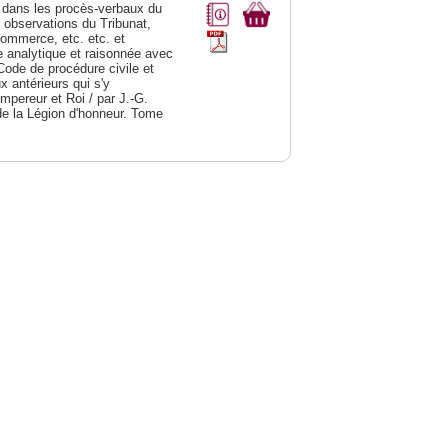
dans les procès-verbaux du
s observations du Tribunat,
commerce, etc. etc. et
analytique et raisonnée avec
Code de procédure civile et
 antérieurs qui s'y
Empereur et Roi / par J.-G.
de la Légion d'honneur. Tome