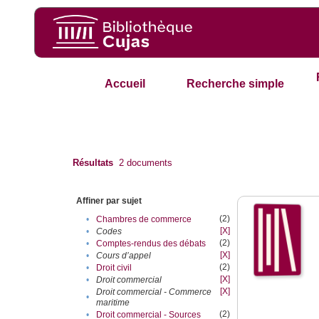
Accueil
Recherche simple
Résultats
2
documents
Affiner par sujet
(2)
•
Chambres de commerce
[X]
•
Codes
(2)
•
Comptes-rendus des débats
[X]
•
Cours d’appel
(2)
•
Droit civil
[X]
•
Droit commercial
[X]
Droit commercial - Commerce
•
maritime
(2)
•
Droit commercial - Sources