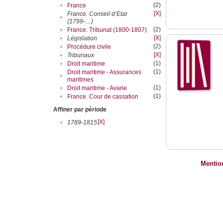
(2)
•
France
[X]
France. Conseil d’Etat
•
(1799-....)
(2)
•
France. Tribunat (1800-1807)
[X]
•
Législation
(2)
•
Procédure civile
[X]
•
Tribunaux
(1)
•
Droit maritime
(1)
Droit maritime - Assurances
•
maritimes
(1)
•
Droit maritime - Avarie
(1)
•
France. Cour de cassation
Affiner par période
[X]
•
1789-1815
Mentio