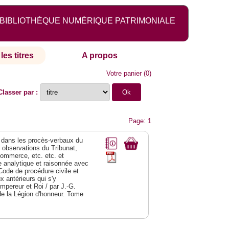
BIBLIOTHÈQUE NUMÉRIQUE PATRIMONIALE
les titres
A propos
Votre panier
(
0
)
Classer par :
Page: 1
dans les procès-verbaux du
s observations du Tribunat,
commerce, etc. etc. et
analytique et raisonnée avec
Code de procédure civile et
 antérieurs qui s'y
Empereur et Roi / par J.-G.
de la Légion d'honneur. Tome