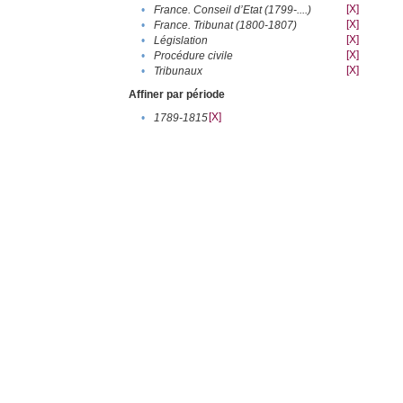
[X]
•
France. Conseil d’Etat (1799-....)
[X]
•
France. Tribunat (1800-1807)
[X]
•
Législation
[X]
•
Procédure civile
[X]
•
Tribunaux
Affiner par période
[X]
•
1789-1815