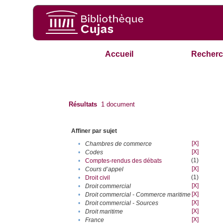
Accueil
Recherc
Résultats
1
document
Affiner par sujet
[X]
•
Chambres de commerce
[X]
•
Codes
(1)
•
Comptes-rendus des débats
[X]
•
Cours d’appel
(1)
•
Droit civil
[X]
•
Droit commercial
[X]
•
Droit commercial - Commerce maritime
[X]
•
Droit commercial - Sources
[X]
•
Droit maritime
[X]
•
France