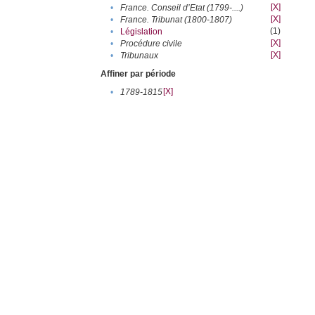
[X]
•
France. Conseil d’Etat (1799-....)
[X]
•
France. Tribunat (1800-1807)
(1)
•
Législation
[X]
•
Procédure civile
[X]
•
Tribunaux
Affiner par période
[X]
•
1789-1815