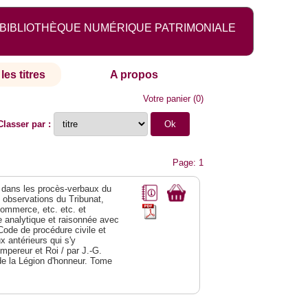
BIBLIOTHÈQUE NUMÉRIQUE PATRIMONIALE
les titres
A propos
Votre panier
(
0
)
Classer par :
Page: 1
dans les procès-verbaux du
s observations du Tribunat,
commerce, etc. etc. et
analytique et raisonnée avec
Code de procédure civile et
 antérieurs qui s'y
Empereur et Roi / par J.-G.
de la Légion d'honneur. Tome