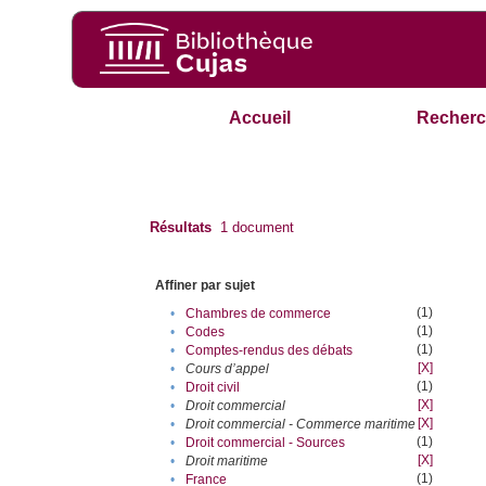
Accueil
Recherc
Résultats
1
document
Affiner par sujet
(1)
•
Chambres de commerce
(1)
•
Codes
(1)
•
Comptes-rendus des débats
[X]
•
Cours d’appel
(1)
•
Droit civil
[X]
•
Droit commercial
[X]
•
Droit commercial - Commerce maritime
(1)
•
Droit commercial - Sources
[X]
•
Droit maritime
(1)
•
France