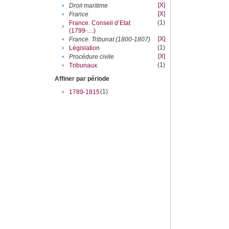
[X]
•
Droit maritime
[X]
•
France
(1)
France. Conseil d’Etat
•
(1799-....)
[X]
•
France. Tribunat (1800-1807)
(1)
•
Législation
[X]
•
Procédure civile
(1)
•
Tribunaux
Affiner par période
(1)
•
1789-1815