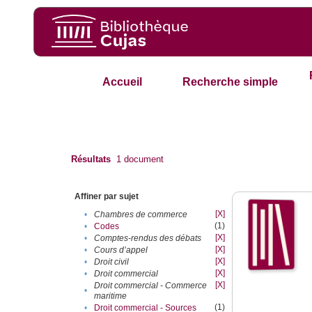
Accueil
Recherche simple
Résultats
1
document
Affiner par sujet
[X]
•
Chambres de commerce
(1)
•
Codes
[X]
•
Comptes-rendus des débats
[X]
•
Cours d’appel
[X]
•
Droit civil
[X]
•
Droit commercial
[X]
Droit commercial - Commerce
•
maritime
(1)
•
Droit commercial - Sources