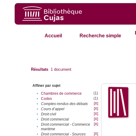
Accueil
Recherche simple
Résultats
1
document
Affiner par sujet
(1)
•
Chambres de commerce
(1)
•
Codes
[X]
•
Comptes-rendus des débats
[X]
•
Cours d’appel
[X]
•
Droit civil
[X]
•
Droit commercial
[X]
Droit commercial - Commerce
•
maritime
[X]
•
Droit commercial - Sources