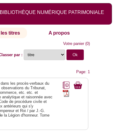
BIBLIOTHÈQUE NUMÉRIQUE PATRIMONIALE
les titres
A propos
Votre panier
(
0
)
Classer par :
Page: 1
dans les procès-verbaux du
s observations du Tribunat,
commerce, etc. etc. et
analytique et raisonnée avec
Code de procédure civile et
 antérieurs qui s'y
Empereur et Roi / par J.-G.
de la Légion d'honneur. Tome