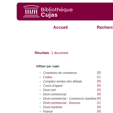
Accueil
Recherc
Résultats
1
document
Affiner par sujet
[X]
•
Chambres de commerce
(1)
•
Codes
[X]
•
Comptes-rendus des débats
[X]
•
Cours d’appel
[X]
•
Droit civil
[X]
•
Droit commercial
[X]
•
Droit commercial - Commerce maritime
(1)
•
Droit commercial - Sources
[X]
•
Droit maritime
[X]
•
France