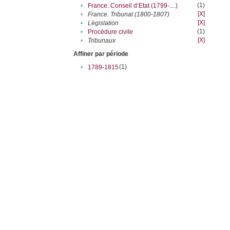
(1)
•
France. Conseil d’Etat (1799-....)
[X]
•
France. Tribunat (1800-1807)
[X]
•
Législation
(1)
•
Procédure civile
[X]
•
Tribunaux
Affiner par période
(1)
•
1789-1815