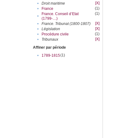
[X]
•
Droit maritime
(1)
•
France
(1)
France. Conseil d’Etat
•
(1799-....)
[X]
•
France. Tribunat (1800-1807)
[X]
•
Législation
(1)
•
Procédure civile
[X]
•
Tribunaux
Affiner par période
(1)
•
1789-1815