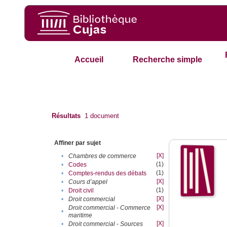
Accueil
Recherche simple
Résultats
1
document
Affiner par sujet
[X]
•
Chambres de commerce
(1)
•
Codes
(1)
•
Comptes-rendus des débats
[X]
•
Cours d’appel
(1)
•
Droit civil
[X]
•
Droit commercial
[X]
Droit commercial - Commerce
•
maritime
[X]
•
Droit commercial - Sources