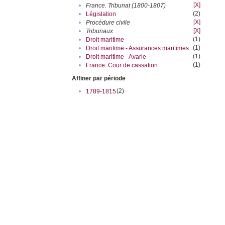
[X]
•
France. Tribunat (1800-1807)
(2)
•
Législation
[X]
•
Procédure civile
[X]
•
Tribunaux
(1)
•
Droit maritime
(1)
•
Droit maritime - Assurances maritimes
(1)
•
Droit maritime - Avarie
(1)
•
France. Cour de cassation
Affiner par période
(2)
•
1789-1815