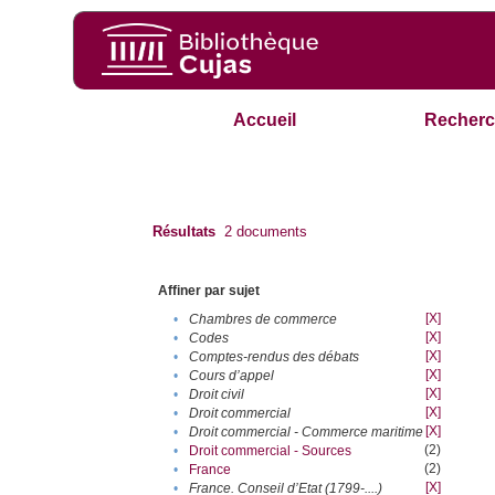
Accueil
Recherc
Résultats
2
documents
Affiner par sujet
[X]
•
Chambres de commerce
[X]
•
Codes
[X]
•
Comptes-rendus des débats
[X]
•
Cours d’appel
[X]
•
Droit civil
[X]
•
Droit commercial
[X]
•
Droit commercial - Commerce maritime
(2)
•
Droit commercial - Sources
(2)
•
France
[X]
•
France. Conseil d’Etat (1799-....)