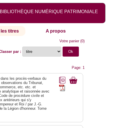
BIBLIOTHÈQUE NUMÉRIQUE PATRIMONIALE
les titres
A propos
Votre panier
(
0
)
Classer par :
Page: 1
dans les procès-verbaux du
s observations du Tribunat,
commerce, etc. etc. et
analytique et raisonnée avec
Code de procédure civile et
 antérieurs qui s'y
Empereur et Roi / par J.-G.
de la Légion d'honneur. Tome