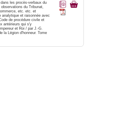
dans les procès-verbaux du
s observations du Tribunat,
commerce, etc. etc. et
analytique et raisonnée avec
Code de procédure civile et
 antérieurs qui s'y
Empereur et Roi / par J.-G.
de la Légion d'honneur. Tome