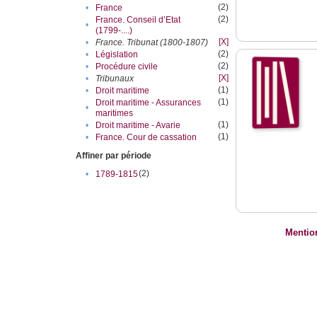
(2)
•
France
(2)
France. Conseil d’Etat
•
(1799-....)
[X]
•
France. Tribunat (1800-1807)
(2)
•
Législation
(2)
•
Procédure civile
[X]
•
Tribunaux
(1)
•
Droit maritime
(1)
Droit maritime - Assurances
•
maritimes
(1)
•
Droit maritime - Avarie
(1)
•
France. Cour de cassation
Affiner par période
(2)
•
1789-1815
Mentio