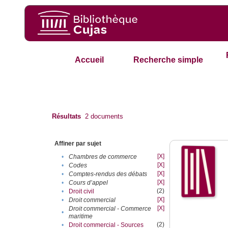
Accueil
Recherche simple
Résultats
2
documents
Affiner par sujet
[X]
•
Chambres de commerce
[X]
•
Codes
[X]
•
Comptes-rendus des débats
[X]
•
Cours d’appel
(2)
•
Droit civil
[X]
•
Droit commercial
[X]
Droit commercial - Commerce
•
maritime
(2)
•
Droit commercial - Sources