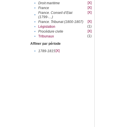
[X]
•
Droit maritime
[X]
•
France
[X]
France. Conseil d’Etat
•
(1799-....)
[X]
•
France. Tribunat (1800-1807)
(1)
•
Législation
[X]
•
Procédure civile
(1)
•
Tribunaux
Affiner par période
[X]
•
1789-1815