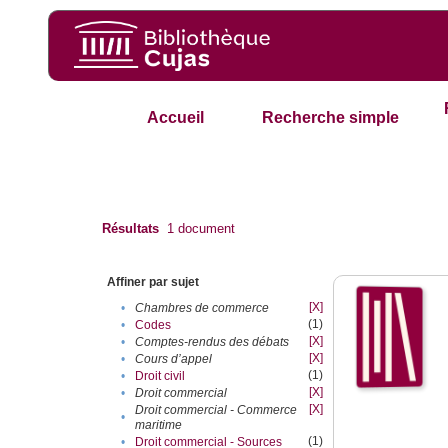
Accueil
Recherche simple
Résultats
1
document
Affiner par sujet
[X]
•
Chambres de commerce
(1)
•
Codes
[X]
•
Comptes-rendus des débats
[X]
•
Cours d’appel
(1)
•
Droit civil
[X]
•
Droit commercial
[X]
Droit commercial - Commerce
•
maritime
(1)
•
Droit commercial - Sources