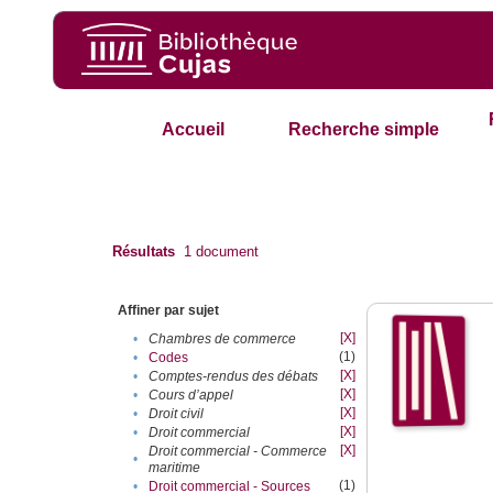
Accueil
Recherche simple
Résultats
1
document
Affiner par sujet
[X]
•
Chambres de commerce
(1)
•
Codes
[X]
•
Comptes-rendus des débats
[X]
•
Cours d’appel
[X]
•
Droit civil
[X]
•
Droit commercial
[X]
Droit commercial - Commerce
•
maritime
(1)
•
Droit commercial - Sources