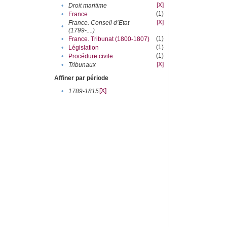
[X]
•
Droit maritime
(1)
•
France
[X]
France. Conseil d’Etat
•
(1799-....)
(1)
•
France. Tribunat (1800-1807)
(1)
•
Législation
(1)
•
Procédure civile
[X]
•
Tribunaux
Affiner par période
[X]
•
1789-1815