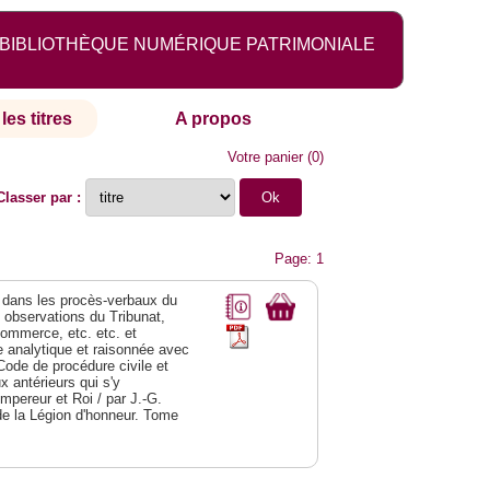
BIBLIOTHÈQUE NUMÉRIQUE PATRIMONIALE
les titres
A propos
Votre panier
(
0
)
Classer par :
Page: 1
dans les procès-verbaux du
s observations du Tribunat,
commerce, etc. etc. et
analytique et raisonnée avec
Code de procédure civile et
 antérieurs qui s'y
Empereur et Roi / par J.-G.
de la Légion d'honneur. Tome