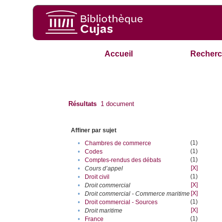
Accueil
Recherc
Résultats
1
document
Affiner par sujet
(1)
•
Chambres de commerce
(1)
•
Codes
(1)
•
Comptes-rendus des débats
[X]
•
Cours d’appel
(1)
•
Droit civil
[X]
•
Droit commercial
[X]
•
Droit commercial - Commerce maritime
(1)
•
Droit commercial - Sources
[X]
•
Droit maritime
(1)
•
France