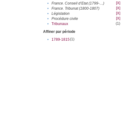
[X]
•
France. Conseil d’Etat (1799-....)
[X]
•
France. Tribunat (1800-1807)
[X]
•
Législation
[X]
•
Procédure civile
(1)
•
Tribunaux
Affiner par période
(1)
•
1789-1815