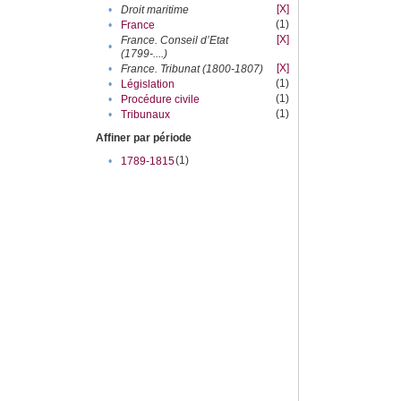
[X]
•
Droit maritime
(1)
•
France
[X]
France. Conseil d’Etat
•
(1799-....)
[X]
•
France. Tribunat (1800-1807)
(1)
•
Législation
(1)
•
Procédure civile
(1)
•
Tribunaux
Affiner par période
(1)
•
1789-1815