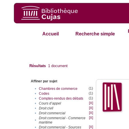
Accueil
Recherche simple
Résultats
1
document
Affiner par sujet
(1)
•
Chambres de commerce
(1)
•
Codes
(1)
•
Comptes-rendus des débats
[X]
•
Cours d’appel
[X]
•
Droit civil
[X]
•
Droit commercial
[X]
Droit commercial - Commerce
•
maritime
[X]
•
Droit commercial - Sources